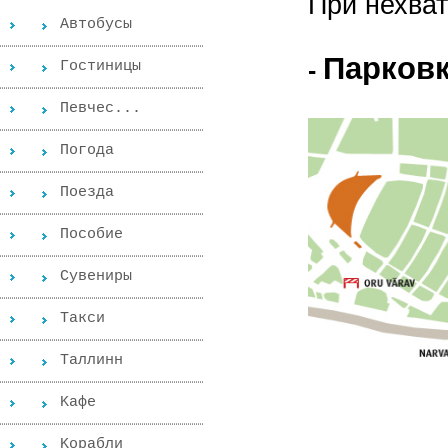
При нехват
Автобусы
Парков
-
Гостиницы
Певчес...
Погода
Поезда
Пособиe
Сувениры
Такси
Таллинн
Kафе
Kорабли