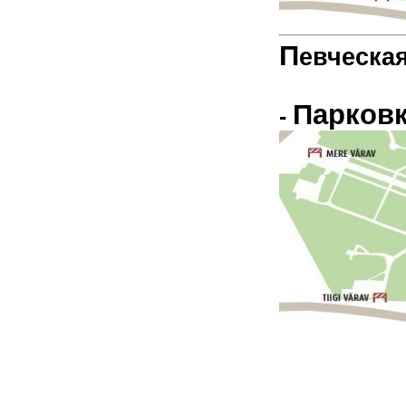
П
е
вческа
Парков
-