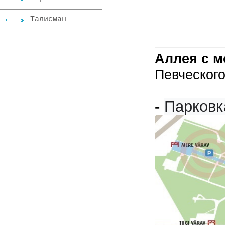
Tалисман
Аллея с 
Певческог
-
Парковк