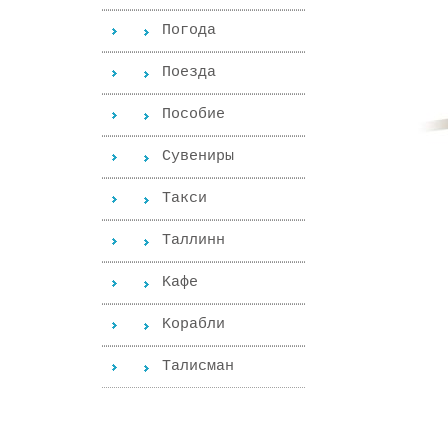
Погода
Поезда
Пособиe
Сувениры
Такси
Таллинн
Kафе
Kорабли
Tалисман