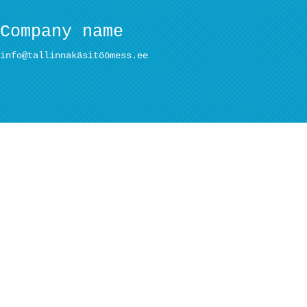
Company name
info@tallinnakäsitöömess.ee