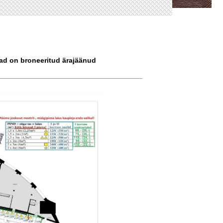
ohad on broneeritud ärajäänud