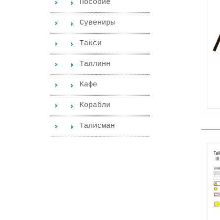
Пособиe
Сувениры
Такси
Таллинн
Kафе
Kорабли
Tалисман