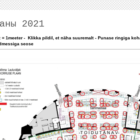
аны 2021
t = 1meeter - Klikka pildil, et näha suuremalt - Punase ringiga k
dmessiga seose