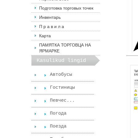
Подготовка торговых точек
Инвентарь
П р а в и л а
Карта
ПАМЯТКА ТОРГОВЦА НА
ЯРМАРКЕ
Kasulikud lingid
Автобусы
Гостиницы
Певчес...
Погода
Поезда