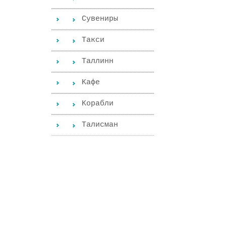
Сувениры
Такси
Таллинн
Kафе
Kорабли
Tалисман