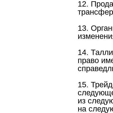
12. Прод
трансфер
13. Орган
изменени
14. Талл
право им
справедл
15. Трейд
следующе
из следую
на следу