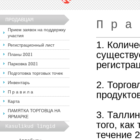
ПРОДАВЦАМ
П р а 
Прием заявок на поддержку
участия
1. Колич
Регистрационный лист
существу
Планы 2021
регистра
Парковка 2021
Подготовка торговых точек
2. Торгов
Инвентарь
П р а в и л а
продуктов
Карта
ПАМЯТКА ТОРГОВЦА НА
3. Талли
ЯРМАРКЕ
того, как
Kasulikud lingid
течение 2