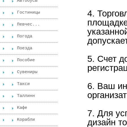
Автобусы
4. Торгов
Гостиницы
площадке
Певчес...
указанной
Погода
допускае
Поезда
5. Счет 
Пособиe
регистрац
Сувениры
6. Ваш и
Такси
организа
Таллинн
Kафе
7. Для у
дизайн т
Kорабли