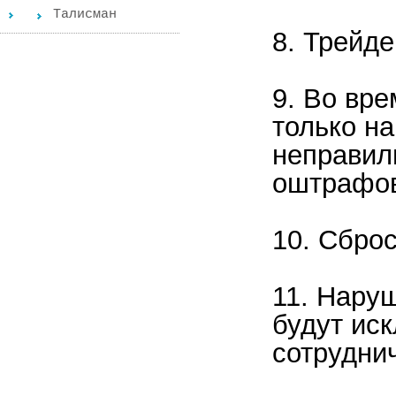
Tалисман
8. Трейд
9. Во вр
только на
неправил
оштрафов
10. Сброс
11. Нару
будут ис
сотрудни