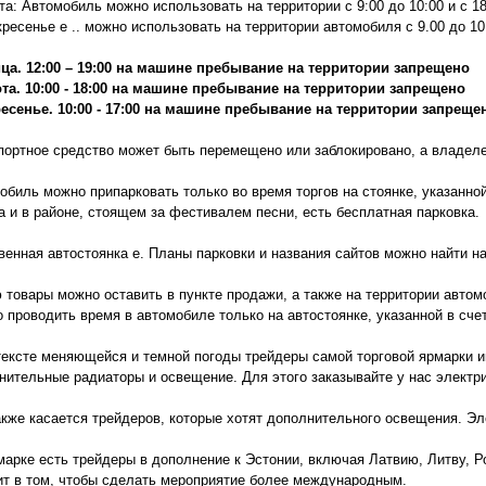
та: Автомобиль можно использовать на территории с 9:00 до 10:00 и с 18
кресенье е .. можно использовать на территории автомобиля с 9.00 до 10.
ца. 12:00 – 19:00 на машине пребывание на территории запрещено
та. 10:00 - 18:00 на машине пребывание на территории запрещено
есенье. 10:00 - 17:00 на машине пребывание на территории запреще
портное средство может быть перемещено или заблокировано, а владел
обиль можно припарковать только во время торгов на стоянке, указанной
а и в районе, стоящем за фестивалем песни, есть бесплатная парковка.
венная автостоянка e. Планы парковки и названия сайтов можно найти н
 товары можно оставить в пункте продажи, а также на территории автом
 проводить время в автомобиле только на автостоянке, указанной в сче
тексте меняющейся и темной погоды трейдеры самой торговой ярмарки 
нительные радиаторы и освещение. Для этого заказывайте у нас электр
акже касается трейдеров, которые хотят дополнительного освещения. Эл
марке есть трейдеры в дополнение к Эстонии, включая Латвию, Литву, Р
ит в том, чтобы сделать мероприятие более международным.