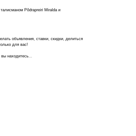
алисманом Põdrapreiri Miralda и
ь объявления, ставки, скидки, делиться
только для вас!
вы находитесь...