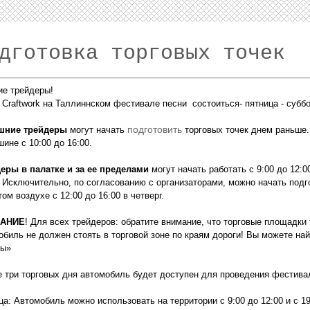
дготовка торговых точек
ие трейдеры!
nn Craftwork на Таллиннском фестивале песни состоиться- пятница - суббо
подготовить
шние трейдеры
могут начать
торговых точек днем ​​раньше
ине с 10:00 до 16:00.
еры в палатке и за ее пределами
могут начать работать с 9:00 до 12:0
. Исключительно, по согласованию с организаторами, можно начать подго
ом воздухе с 12:00 до 16:00 в четверг.
АНИЕ
! Для всех трейдеров: обратите внимание, что торговые площадки
обиль не должен стоять в торговой зоне по краям дороги! Вы можете най
ны»
е три торговых дня автомобиль будет доступен для проведения фестивал
ца: Автомобиль можно использовать на территории с 9:00 до 12:00 и с 19