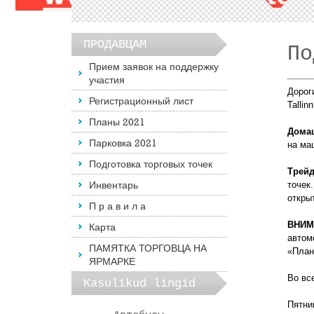
ПРОДАВЦАМ
По
Прием заявок на поддержку
участия
Дорог
Регистрационный лист
Talli
Планы 2021
Дома
Парковка 2021
на маш
Подготовка торговых точек
Трейд
Инвентарь
точек
открыт
П р а в и л а
ВНИМ
Карта
автом
ПАМЯТКА ТОРГОВЦА НА
«Пла
ЯРМАРКЕ
Во вс
Kasulikud lingid
Пятни