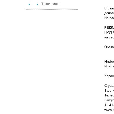
Tалисман
В свя
допол
На пл
РЕКЛ
ПРИГЛ
на св
Обяза
Инфо
Или
по
Хорош
С ува
Талл
Теле
Kатус
11 41
www.t