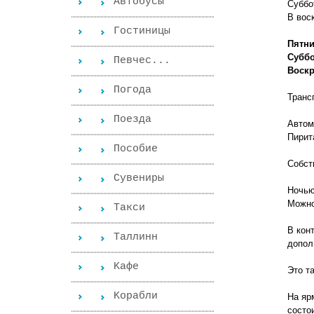
Автобусы
Суббо
В вос
Гостиницы
Пятни
Суббо
Певчес...
Воскр
Погода
Транс
Поезда
Автом
Пирит
Пособиe
Собст
Сувениры
Ночью
Можно
Такси
В кон
Таллинн
допол
Kафе
Это т
Kорабли
На яр
состо