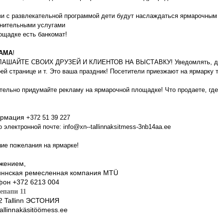
зи с развлекательной программой дети будут наслаждаться ярмарочным т
нительными услугами
ощадке есть банкомат!
АМА
!
АШАЙТЕ СВОИХ ДРУЗЕЙ И КЛИЕНТОВ НА ВЫСТАВКУ! Уведомлять, делат
оей странице и т. Это ваша праздник! Посетители приезжают на ярмарку 
тельно придумайте рекламу на ярмарочной площадке! Что продаете, где 
рмация
+372 51 39 227
 электронной почте: info@xn--tallinnaksitmess-3nb14aa.ee
ие пожелания на ярмарке!
жением,
иннская ремесленная компания MTÜ
фон +372 6213 004
епапи 11
2 Tallinn ЭСТОНИЯ
allinnakäsitöömess.ee