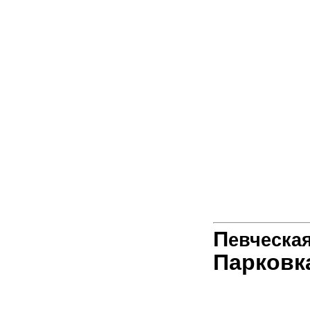
П
е
вческа
Парковк