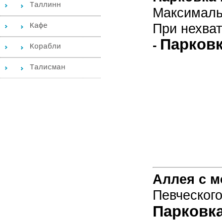
Таллинн
Максимальн
При нехват
Kафе
Парков
-
Kорабли
Tалисман
Аллея с 
Певческог
Парковк