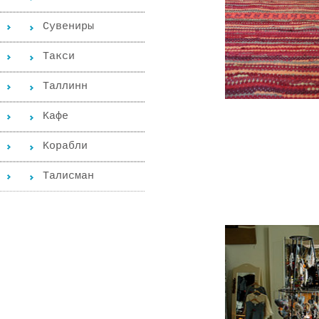
Сувениры
Такси
Таллинн
Kафе
Kорабли
Tалисман